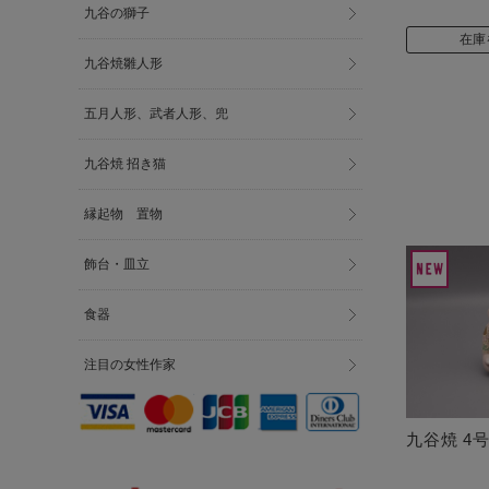
九谷の獅子
在庫
九谷焼雛人形
五月人形、武者人形、兜
九谷焼 招き猫
縁起物 置物
飾台・皿立
食器
注目の女性作家
九谷焼 4