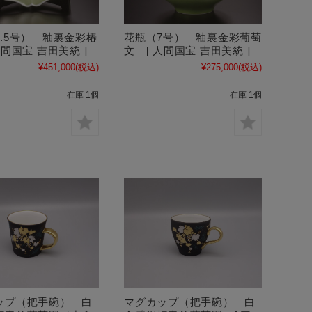
.5号） 釉裏金彩椿
花瓶（7号） 釉裏金彩葡萄
人間国宝 吉田美統 ]
文 [ 人間国宝 吉田美統 ]
¥451,000
(税込)
¥275,000
(税込)
在庫 1個
在庫 1個
マグカップ（把手碗） 白
ップ（把手碗） 白