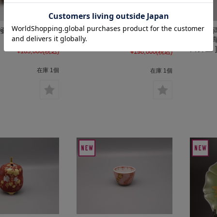
極上青粒 [ 林伊
酒盃（
6.5号花瓶 極上青粒 [ 林
金宝相華
伊平 ]
田錦玉 
¥165,000
(税込)
¥198,000
(税込)
在庫 1個
在庫 1個