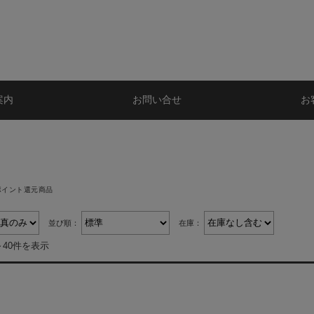
案内
お問い合せ
お
ポイント還元商品
並び順：
在庫：
～40件を表示