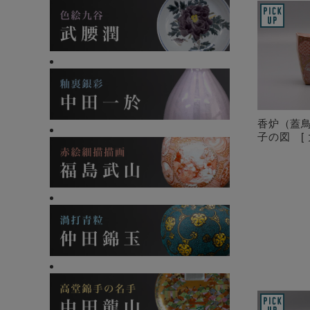
香炉（蓋
子の図 [ 