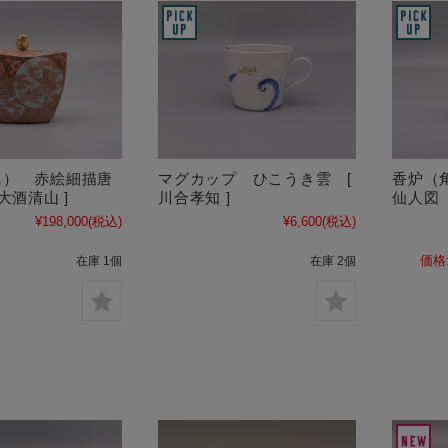
鳥） 赤絵細描唐
マグカップ ひこうき雲 [
香炉（
大酒清山 ]
川合孝知 ]
仙人図 
¥198,000
(税込)
¥6,600
(税込)
価格
在庫 1個
在庫 2個