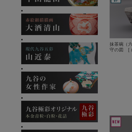
抹茶碗（
守の図 [ 