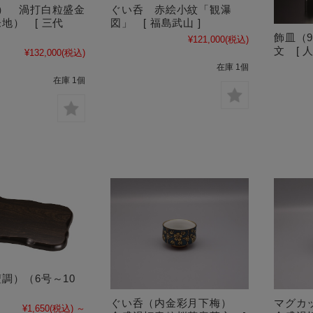
号） 渦打白粒盛金
ぐい呑 赤絵小紋「観瀑
朱地） [ 三代
図」 [ 福島武山 ]
飾皿（9
¥121,000
(税込)
文 [ 
¥132,000
(税込)
在庫 1個
在庫 1個
調）（6号～10
ぐい呑（内金彩月下梅）
マグカ
¥1,650
(税込)
～