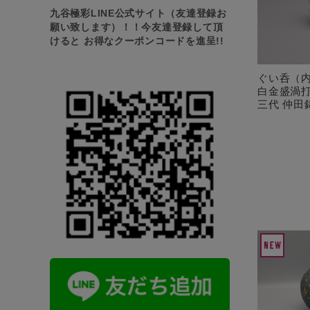
九谷極彩LINE公式サイト（友達登録お
願い致します）！！今友達登録して頂
けると お得なクーポンコードを進呈!!
ぐい呑（
白金盛渦打
三代 仲田錦