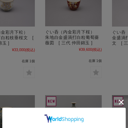
ぐい呑（内金彩月下桜）
内金彩月下松）
ぐい呑
朱地白金盛渦打白粒葡萄薔
白粒枝垂桜文 [
金盛渦
薇図 [ 三代 仲田錦玉 ]
玉 ]
文 [ 
¥39,600
(税込)
¥33,000
(税込)
在庫 1個
在庫 1個