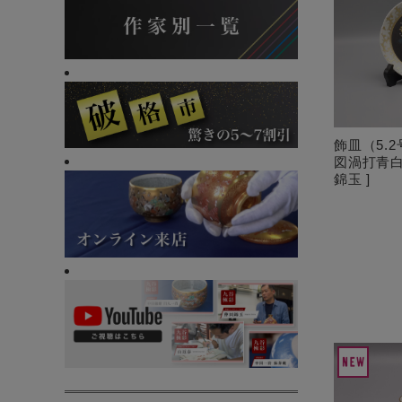
飾皿（5.
図渦打青白
錦玉 ]