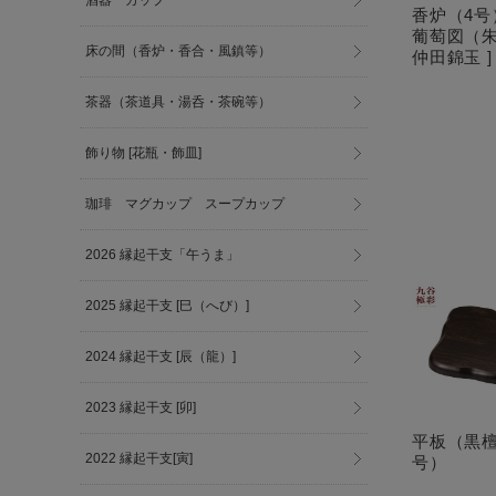
酒器 カップ
香炉（4
葡萄図（
床の間（香炉・香合・風鎮等）
仲田錦玉 ]
茶器（茶道具・湯呑・茶碗等）
飾り物 [花瓶・飾皿]
珈琲 マグカップ スープカップ
2026 縁起干支「午うま」
2025 縁起干支 [巳（へび）]
2024 縁起干支 [辰（龍）]
2023 縁起干支 [卯]
平板（黒檀
2022 縁起干支[寅]
号）