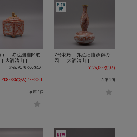
角） 赤絵細描間取
7号花瓶 赤絵細描群鶴の
[ 大酒清山 ]
図 [ 大酒清山 ]
定価:
¥176,000
(税込)
¥275,000
(税込)
:
¥98,000
(税込)
44%OFF
在庫 1個
在庫 1個