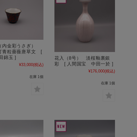
（内金彩うさぎ）
打青粒薔薇唐草文 [
田錦玉 ]
花入（8号） 淡桜釉裏銀
彩 [ 人間国宝 中田一於 ]
¥33,000
(税込)
¥176,000
(税込)
在庫 1個
在庫 1個