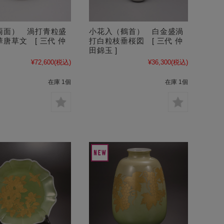
両面） 渦打青粒盛
小花入（鶴首） 白金盛渦
唐草文 [ 三代 仲
打白粒枝垂桜図 [ 三代 仲
]
田錦玉 ]
¥72,600
(税込)
¥36,300
(税込)
在庫 1個
在庫 1個