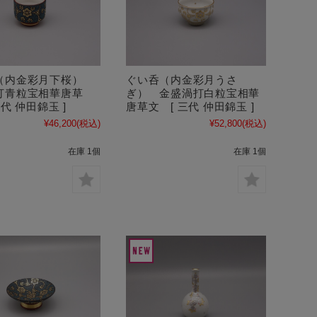
（内金彩月下桜）
ぐい呑（内金彩月うさ
打青粒宝相華唐草
ぎ） 金盛渦打白粒宝相華
三代 仲田錦玉 ]
唐草文 [ 三代 仲田錦玉 ]
¥46,200
(税込)
¥52,800
(税込)
在庫 1個
在庫 1個