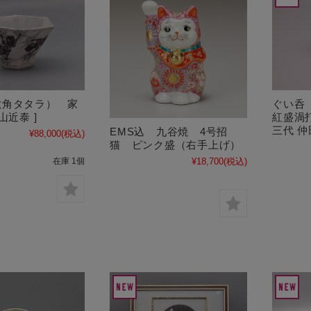
六角タタラ） 家
ぐい呑
山近泰 ]
紅盛渦
三代 仲
EMS込 九谷焼 4号招
¥88,000
(税込)
猫 ピンク盛（右手上げ）
¥18,700
(税込)
在庫 1個