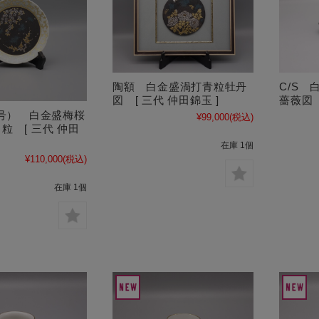
陶額 白金盛渦打青粒牡丹
C/S
図 [ 三代 仲田錦玉 ]
薔薇図 
2号） 白金盛梅桜
¥99,000
(税込)
粒 [ 三代 仲田
在庫 1個
¥110,000
(税込)
在庫 1個