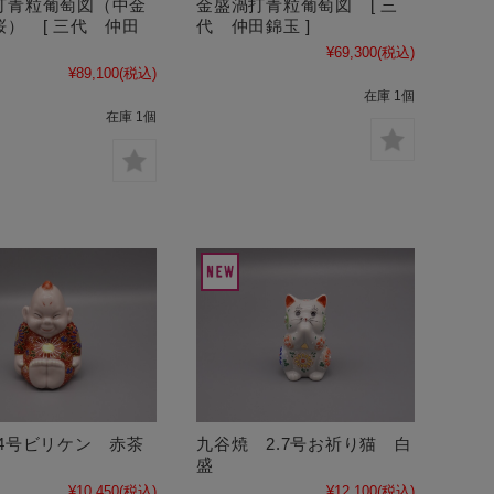
金盛渦打青粒葡萄図 [ 三
打青粒葡萄図（中金
代 仲田錦玉 ]
桜） [ 三代 仲田
¥69,300
(税込)
¥89,100
(税込)
在庫 1個
在庫 1個
 4号ビリケン 赤茶
九谷焼 2.7号お祈り猫 白
盛
¥10,450
(税込)
¥12,100
(税込)