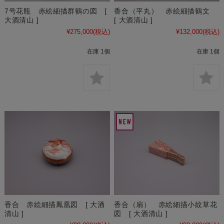
香合（平丸） 赤絵細描鶴文
7号花瓶 赤絵細描群鶴の図 [
[ 大酒清山 ]
大酒清山 ]
¥132,000
(税込)
¥275,000
(税込)
在庫 1個
在庫 1個
香合 赤絵細描鳳凰図 [ 大酒
香合（扇） 赤絵細描小紋草花
清山 ]
図 [ 大酒清山 ]