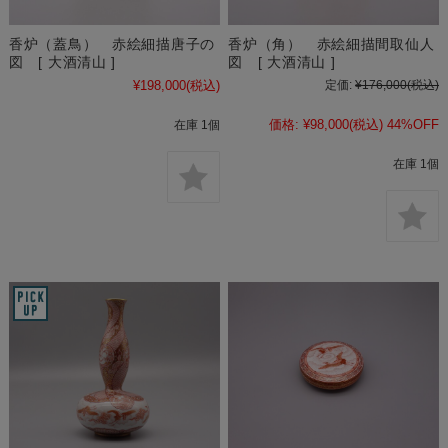
香炉（蓋鳥） 赤絵細描唐子の
香炉（角） 赤絵細描間取仙人
図 [ 大酒清山 ]
図 [ 大酒清山 ]
¥198,000
(税込)
定価:
¥176,000
(税込)
価格:
¥98,000
(税込)
44%OFF
在庫 1個
在庫 1個