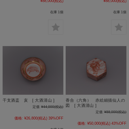
¥88,000
(税込)
¥88,000
(税込)
在庫 1個
在庫 1個
干支酒盃 亥 [ 大酒清山 ]
香合（六角） 赤絵細描仙人の
図 [ 大酒清山 ]
定価:
¥44,000
(税込)
定価:
¥88,000
(税込)
価格:
¥26,800
(税込)
39%OFF
価格:
¥50,000
(税込)
43%OFF