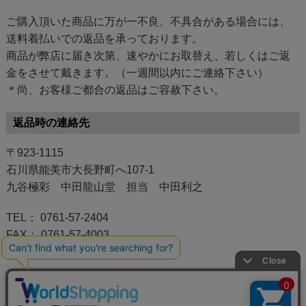
ご購入頂いた商品に万が一不良、不具合がある場合には、
送料着払いでの返品を承っております。
商品が弊店に届き次第、速やかにお取替え、若しくはご返
金をさせて戴きます。（一週間以内にご連絡下さい）
＊尚、お客様ご都合の返品はご容赦下さい。
返品時の連絡先
〒923-1115
石川県能美市大長野町へ107-1
九谷極彩 中田龍山堂 担当 中田利之
TEL： 0761-57-2404
FAX： 0761-57-4003
MAIL： ryuzando@arrow.ocn.ne.jp