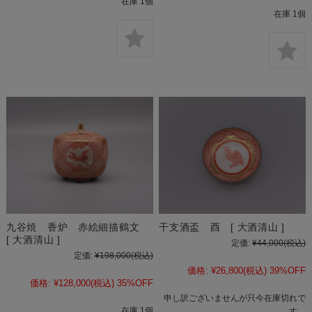
在庫 1個
在庫 1個
九谷焼 香炉 赤絵細描鶴文
干支酒盃 酉 [ 大酒清山 ]
[ 大酒清山 ]
定価:
¥44,000
(税込)
定価:
¥198,000
(税込)
価格:
¥26,800
(税込)
39%OFF
価格:
¥128,000
(税込)
35%OFF
申し訳ございませんが只今在庫切れで
在庫 1個
す。