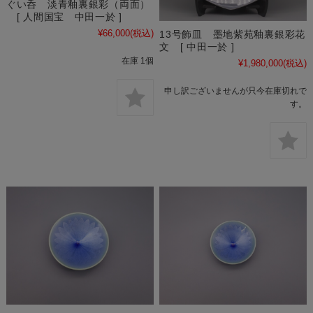
ぐい呑 淡青釉裏銀彩（両面）
[ 人間国宝 中田一於 ]
¥66,000
(税込)
13号飾皿 墨地紫苑釉裏銀彩花
文 [ 中田一於 ]
在庫 1個
¥1,980,000
(税込)
申し訳ございませんが只今在庫切れで
す。