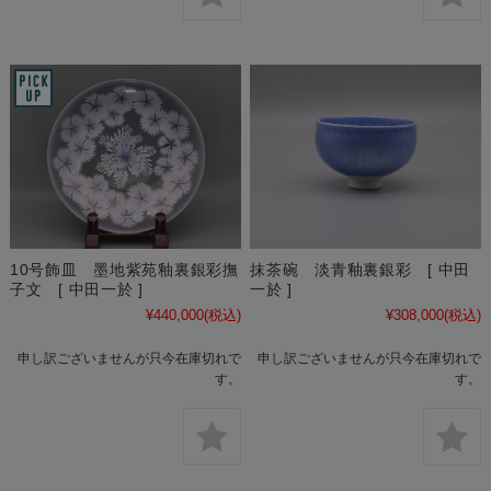
10号飾皿 墨地紫苑釉裏銀彩撫
抹茶碗 淡青釉裏銀彩 [ 中田
子文 [ 中田一於 ]
一於 ]
¥440,000
(税込)
¥308,000
(税込)
申し訳ございませんが只今在庫切れで
申し訳ございませんが只今在庫切れで
す。
す。