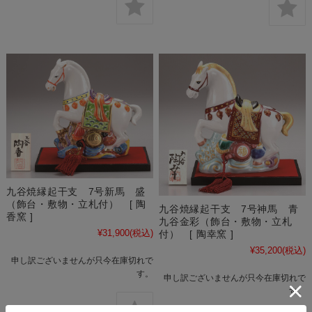
九谷焼縁起干支 7号新馬 盛
（飾台・敷物・立札付） [ 陶
九谷焼縁起干支 7号神馬 青
香窯 ]
九谷金彩（飾台・敷物・立札
¥31,900
(税込)
付） [ 陶幸窯 ]
¥35,200
(税込)
申し訳ございませんが只今在庫切れで
す。
申し訳ございませんが只今在庫切れで
す。