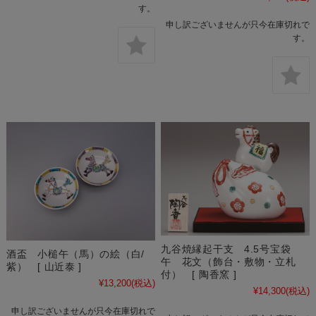
す。
申し訳ございませんが只今在庫切れで
す。
九谷焼縁起干支 4.5号宝袋
酒盃 小槌午（馬）の絵（白/
午 花文（飾台・敷物・立札
紫） [ 山近泰 ]
付） [ 陶香窯 ]
¥13,200
(税込)
¥14,300
(税込)
申し訳ございませんが只今在庫切れで