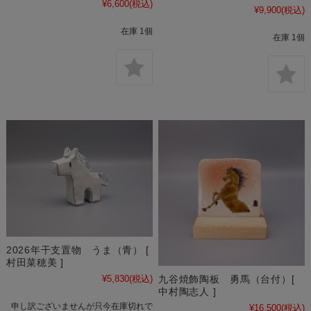
¥6,600
(税込)
¥9,900
(税込)
在庫 1個
在庫 1個
2026年干支置物 うま（青） [
村田菜穂美 ]
¥5,830
(税込)
九谷焼飾陶板 勇馬（台付）[
中村陶志人 ]
申し訳ございませんが只今在庫切れで
¥16,500
(税込)