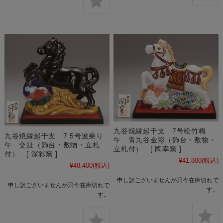
九谷焼縁起干支 7号松竹梅
九谷焼縁起干支 7.5号波乗り
午 青九谷金彩（飾台・敷物・
午 交趾（飾台・敷物・立札
立札付） [ 陶幸窯 ]
付） [ 深彩窯 ]
¥41,800
(税込)
¥48,400
(税込)
申し訳ございませんが只今在庫切れで
申し訳ございませんが只今在庫切れで
す。
す。