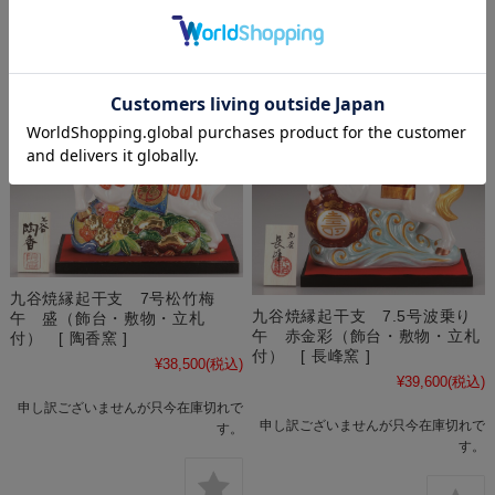
九谷焼縁起干支 7号松竹梅
九谷焼縁起干支 7.5号波乗り
午 盛（飾台・敷物・立札
午 赤金彩（飾台・敷物・立札
付） [ 陶香窯 ]
付） [ 長峰窯 ]
¥38,500
(税込)
¥39,600
(税込)
申し訳ございませんが只今在庫切れで
申し訳ございませんが只今在庫切れで
す。
す。