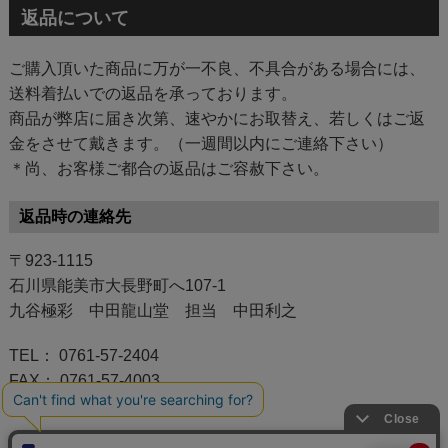
返品について
ご購入頂いた商品に万が一不良、不具合がある場合には、
送料着払いでの返品を承っております。
商品が弊店に届き次第、速やかにお取替え、若しくはご返
金をさせて戴きます。（一週間以内にご連絡下さい）
＊尚、お客様ご都合の返品はご容赦下さい。
返品時の連絡先
〒923-1115
石川県能美市大長野町へ107-1
九谷極彩 中田龍山堂 担当 中田利之
TEL： 0761-57-2404
FAX： 0761-57-4003
MAIL： ryuzando@arrow.ocn.ne.jp