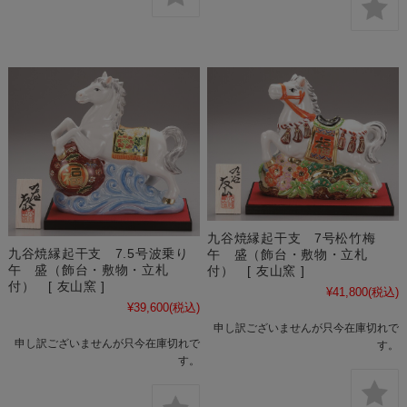
九谷焼縁起干支 7号松竹梅
九谷焼縁起干支 7.5号波乗り
午 盛（飾台・敷物・立札
午 盛（飾台・敷物・立札
付） [ 友山窯 ]
付） [ 友山窯 ]
¥41,800
(税込)
¥39,600
(税込)
申し訳ございませんが只今在庫切れで
申し訳ございませんが只今在庫切れで
す。
す。