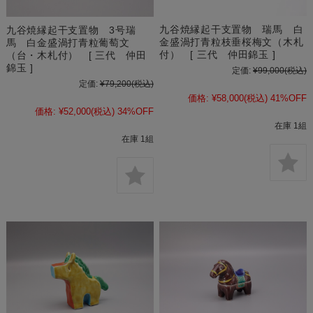
九谷焼縁起干支置物 瑞馬 白
九谷焼縁起干支置物 3号瑞
金盛渦打青粒枝垂桜梅文（木札
馬 白金盛渦打青粒葡萄文
付） [ 三代 仲田錦玉 ]
（台・木札付） [ 三代 仲田
錦玉 ]
定価:
¥99,000
(税込)
定価:
¥79,200
(税込)
価格:
¥58,000
(税込)
41%OFF
価格:
¥52,000
(税込)
34%OFF
在庫 1組
在庫 1組