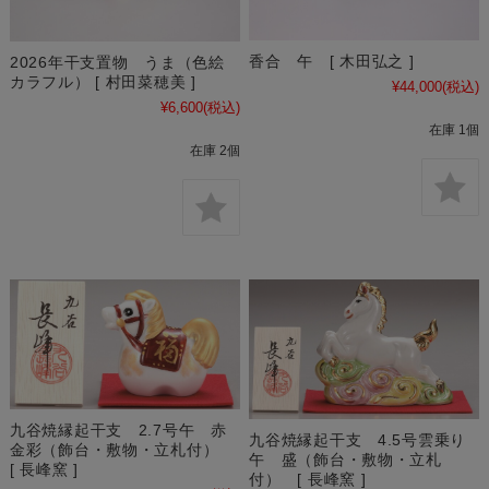
香合 午 [ 木田弘之 ]
2026年干支置物 うま（色絵
カラフル） [ 村田菜穂美 ]
¥44,000
(税込)
¥6,600
(税込)
在庫 1個
在庫 2個
九谷焼縁起干支 2.7号午 赤
九谷焼縁起干支 4.5号雲乗り
金彩（飾台・敷物・立札付）
午 盛（飾台・敷物・立札
[ 長峰窯 ]
付） [ 長峰窯 ]