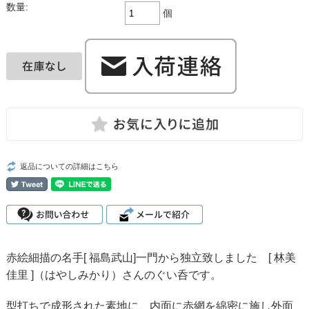
数量:
個
返品についての詳細はこちら
赤絵細描の名手[
福島武山
]一門から独立致しました [
林美
佳里
]（はやしみかり）さんの
ぐい呑
です。
型打ちで成形された素地に、内面に赤網を綿密に施し外面