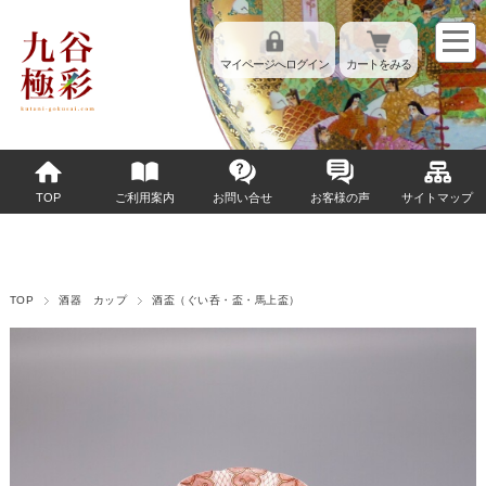
マイページへログイン
カートをみる
TOP
ご利用案内
お問い合せ
お客様の声
サイトマップ
TOP
酒器 カップ
酒盃（ぐい呑・盃・馬上盃）