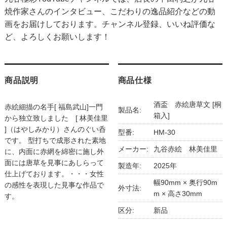
焼作家さんのインタビュー、こだわりの逸品紹介などの動
画をお届けしております。チャンネル登録、いいね評価な
ど、よろしくお願いします！
商品説明
商品仕様
酒盃 赤絵唐草文 [桐
赤絵細描の名手[ 福島武山]一門
製品名:
箱入]
から独立致しました [ 林美佳里
]（はやしみかり）さんのぐい呑
型番:
HM-30
です。 型打ちで成形された素地
メーカー:
九谷赤絵 林美佳里
に、内面に赤網を綿密に施し外
面には唐草を見事にあしらって
製造年:
2025年
仕上げております。・・・女性
幅90mm × 奥行90m
の感性を表現した見事な作品で
外寸法:
m × 高さ30mm
す。
区分:
新品