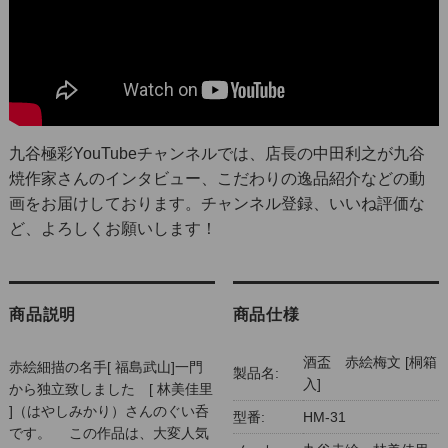
九谷極彩YouTubeチャンネル
では、店長の中田利之が九谷
焼作家さんのインタビュー、こだわりの逸品紹介などの動
画をお届けしております。チャンネル登録、いいね評価な
ど、よろしくお願いします！
商品説明
商品仕様
酒盃 赤絵梅文 [桐箱
赤絵細描の名手[ 福島武山]一門
製品名:
入]
から独立致しました [ 林美佳里
]（はやしみかり）さんのぐい呑
型番:
HM-31
です。 この作品は、大変人気