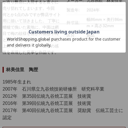
メーカー:
九谷赤絵 林美佳里
が有り弊店に入荷すると直ぐに
売り切れてしまいます。今回
製造年:
2024年
何とか1点のみですが弊店サイト
幅86mm × 奥行86m
用に描いて頂きました。 丁寧に
外寸法:
m × 高さ32mm
轆轤で挽いた素地に、中面は網
目で梅の紋様を描き外面は小梅
区分:
新品
と網目を見事に組み合わせて仕
上げております・・・女性の感
性を表現した見事な作品です。
林美佳里 陶歴
1985年生まれ
2007年 石川県立九谷焼技術研修所 研究科卒業
2012年 第35回伝統九谷焼工芸展 技術賞
2016年 第39回伝統九谷焼工芸展 技術賞
2017年 第40回伝統九谷焼工芸展 奨励賞 伝統工芸士に
認定