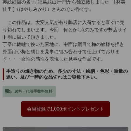
赤絵細描の名手[
福島武山
]一門から独立致しました [
林美
佳里
]（はやしみかり）さんのぐい呑です。
この作品は、大変人気が有り弊店に入荷すると直ぐに売
り切れてしまいます。今回 何とか1点のみですが弊店サイ
ト用に描いて頂きました。
丁寧に轆轤で挽いた素地に、中面は網目で梅の紋様を描き
外面は小梅と網目を見事に組み合わせて仕上げておりま
す・・・女性の感性を表現した見事な作品です。
手造りの焼き物のため、多少の寸法・絵柄・色彩・重量の
違い、及び一時的な品切れはご容赦下さい。
送料・代引手数料無料
会員登録で1,000ポイントプレゼント