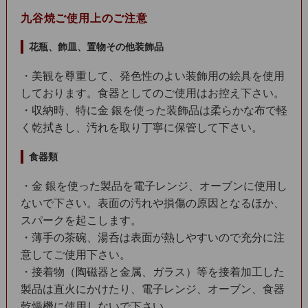
九谷焼ご使用上のご注意
花瓶、飾皿、置物その他装飾品
・美観を尊重して、発色性のよい装飾用の絵具を使用
しております。食器としてのご使用はお控え下さい。
・収納時、特に金 銀を使った装飾品は柔らかな布で軽
く乾拭きし、汚れを取り丁寧に保管して下さい。
食器類
・金 銀を使った製品を電子レンジ、オーブンに使用し
ないで下さい。表面の汚れや損傷の原因となるほか、
スパークを起こします。
・薄手の茶碗、湯呑は表面が熱しやすいので充分に注
意してご使用下さい。
・接着物（陶磁器と金属、ガラス）等を接着加工した
製品は直火にかけたり、電子レンジ、オーブン、食器
乾燥機に使用しないで下さい。