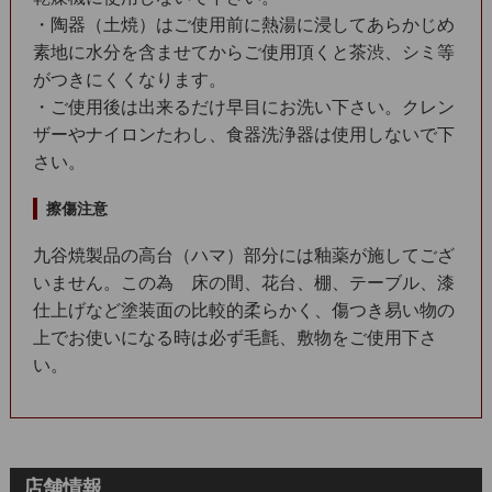
・陶器（土焼）はご使用前に熱湯に浸してあらかじめ
素地に水分を含ませてからご使用頂くと茶渋、シミ等
がつきにくくなります。
・ご使用後は出来るだけ早目にお洗い下さい。クレン
ザーやナイロンたわし、食器洗浄器は使用しないで下
さい。
擦傷注意
九谷焼製品の高台（ハマ）部分には釉薬が施してござ
いません。この為 床の間、花台、棚、テーブル、漆
仕上げなど塗装面の比較的柔らかく、傷つき易い物の
上でお使いになる時は必ず毛氈、敷物をご使用下さ
い。
店舗情報