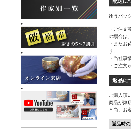
配送に
ゆうパッ
・ご注文商
の場合は
・またお
す。
・当社事
・ご注文
返品に
ご購入頂
商品が弊
＊尚、お
返品時の