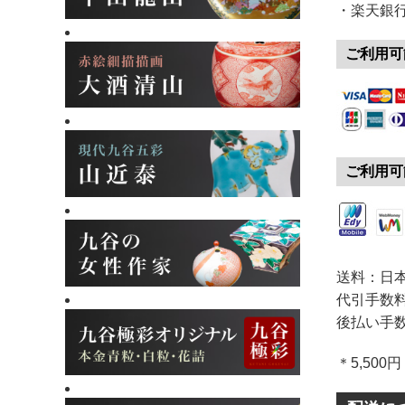
・楽天銀
ご利用可
ご利用可
送料：日本
代引手数料
後払い手数
＊5,50