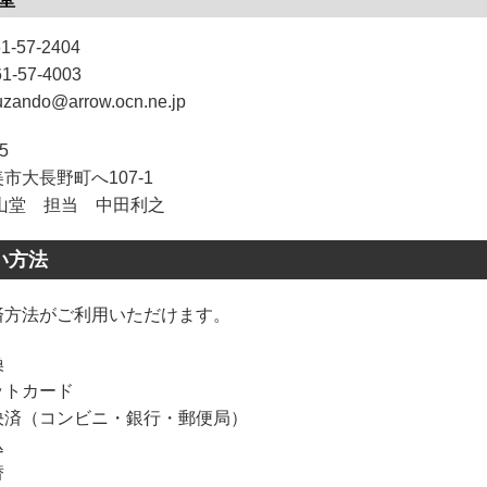
1-57-2404
1-57-4003
zando@arrow.ocn.ne.jp
5
市大長野町へ107-1
堂 担当 中田利之
い方法
済方法がご利用いただけます。
換
ットカード
決済（コンビニ・銀行・郵便局）
込
替