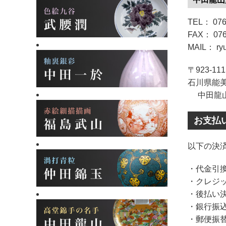
TEL： 076
FAX： 076
MAIL： ryu
〒923-111
石川県能美
中田龍山
お支払
以下の決
・代金引
・クレジ
・後払い
・銀行振
・郵便振