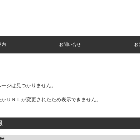
案内
お問い合せ
お
ページは見つかりません。
たかＵＲＬが変更されたため表示できません。
報
堂