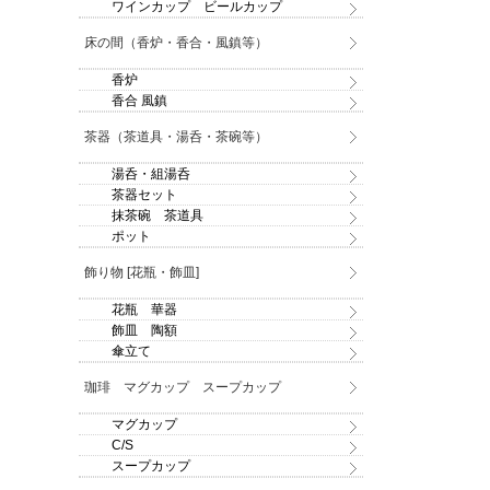
ワインカップ ビールカップ
床の間（香炉・香合・風鎮等）
香炉
香合 風鎮
茶器（茶道具・湯呑・茶碗等）
湯呑・組湯呑
茶器セット
抹茶碗 茶道具
ポット
飾り物 [花瓶・飾皿]
花瓶 華器
飾皿 陶額
傘立て
珈琲 マグカップ スープカップ
マグカップ
C/S
スープカップ