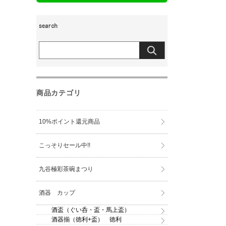
商品カテゴリ
10%ポイント還元商品
こっそりセール中!!
九谷極彩茶碗まつり
酒器 カップ
酒盃（ぐい呑・盃・馬上盃）
酒器揃（徳利+盃） 徳利