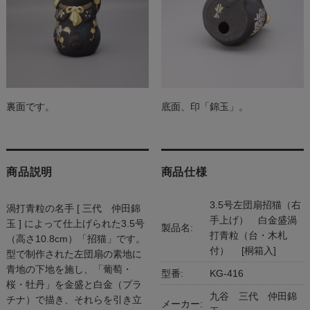
裏面です。
底面、印「錦玉」。
商品説明
商品仕様
3.5号左団扇招猫（右
渦打青粒の名手 [ 三代 仲田錦
手上げ） 白金盛渦
玉 ] によって仕上げられた3.5号
製品名:
打青粒（台・木札
（高さ10.8cm）「招猫」です。
付） [桐箱入]
型で制作された左団扇の素地に
青地の下地を施し、「葡萄・
型番:
KG-416
桜・牡丹」を金盛と白金（プラ
九谷 三代 仲田錦
チナ）で描き、それらを引き立
メーカー: