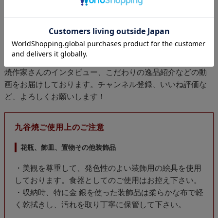
九谷極彩YouTubeチャンネル
では、店長の中田利之が九谷
焼作家さんのインタビュー、こだわりの逸品紹介などの動
画をお届けしております。チャンネル登録、いいね評価な
ど、よろしくお願いします！
九谷焼ご使用上のご注意
花瓶、飾皿、置物その他装飾品
・美観を尊重して、発色性のよい装飾用の絵具を使用
しております。食器としてのご使用はお控え下さい。
・収納時、特に金 銀を使った装飾品は柔らかな布で軽
く乾拭きし、汚れを取り丁寧に保管して下さい。