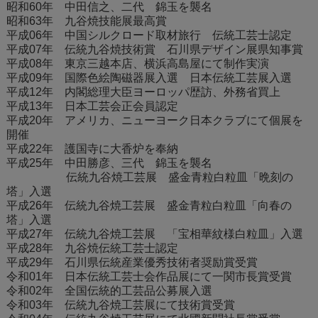
昭和60年 中田信之、二代 錦玉を襲名
昭和63年 九谷焼技能展最高賞
平成06年 中国シルクロード取材旅行 伝統工芸士認定
平成07年 伝統九谷焼技術賞 石川県デザイン展県知事賞
平成08年 東京三越本店、横浜高島屋にて制作実演
平成09年 国際色絵陶磁器展入選 日本伝統工芸展入選
平成12年 内閣総理大臣ヨーロッパ歴訪、外務省買上
平成13年 日本工芸会正会員認定
平成20年 アメリカ、ニューヨーク日本クラブにて個展を
開催
平成22年 護国寺に大香炉を奉納
平成25年 中田勝彦、三代 錦玉を襲名
伝統九谷焼工芸展 盛金青粒白粒皿「晩刻の
塔」入選
平成26年 伝統九谷焼工芸展 盛金青粒白粒皿「向春の
塔」入選
平成27年 伝統九谷焼工芸展 「宝相華紋様白粒皿」入選
平成28年 九谷焼伝統工芸士認定
平成29年 石川県伝統産業優秀技術者奨励賞受賞
令和01年 日本伝統工芸士会作品展にて一関市長賞受賞
令和02年 全国伝統的工芸品公募展入選
令和03年 伝統九谷焼工芸展にて技術賞受賞