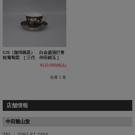
C/S（珈琲碗皿） 白金盛渦打青
粒葡萄図 [ 三代 仲田錦玉 ]
¥110,000
(税込)
在庫 1 客
店舗情報
中田龍山堂
TEL： 0761-57-2404