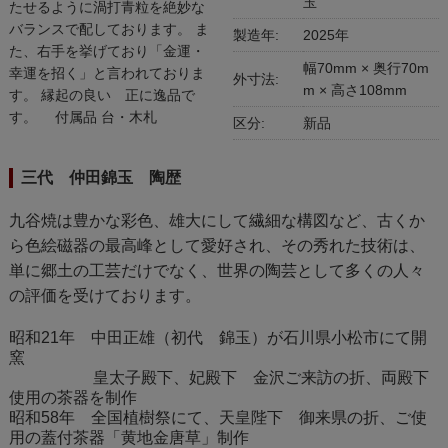
玉
たせるように渦打青粒を絶妙な
バランスで配しております。 ま
製造年:
2025年
た、右手を挙げており「金運・
幅70mm × 奥行70m
幸運を招く」と言われておりま
外寸法:
m × 高さ108mm
す。 縁起の良い 正に逸品で
す。 付属品 台・木札
区分:
新品
三代 仲田錦玉 陶歴
九谷焼は豊かな彩色、雄大にして繊細な構図など、古くか
ら色絵磁器の最高峰として愛好され、その秀れた技術は、
単に郷土の工芸だけでなく、世界の陶芸として多くの人々
の評価を受けております。
昭和21年 中田正雄（初代 錦玉）が石川県小松市にて開
窯
皇太子殿下、妃殿下 金沢ご来訪の折、両殿下
使用の茶器を制作
昭和58年 全国植樹祭にて、天皇陛下 御来県の折、ご使
用の蓋付茶器「黄地金唐草」制作