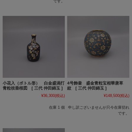
です。
小花入（ボトル形） 白金盛渦打
4号飾壷 盛金青粒宝相華唐草
青粒枝垂桜図 [ 三代 仲田錦玉 ]
紋 [ 三代 仲田錦玉 ]
¥36,300
(税込)
¥148,500
(税込)
在庫 1 個
申し訳ございませんが只今在庫切れ
です。