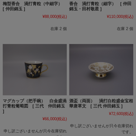
梅型香合 渦打青粒（中細字）
香合 渦打青粒（細字） [ 仲田
[ 仲田錦玉 ]
錦玉・田村敬星 ]
¥88,000
(税込)
¥110,000
(税込)
在庫 2 個
在庫 2 個
マグカップ（把手碗） 白金盛渦
酒盃（両面） 渦打白粒盛金宝相
打青粒葡萄図 [ 三代 仲田錦玉
華唐草文 [ 三代 仲田錦玉 ]
]
¥72,600
(税込)
¥66,000
(税込)
申し訳ございませんが只今在庫切れ
申し訳ございませんが只今在庫切れ
です。