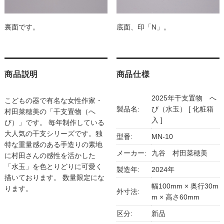
底面、印「N」。
裏面です。
商品説明
商品仕様
2025年干支置物 へ
こどもの器で有名な女性作家・
製品名:
び（水玉） [ 化粧箱
村田菜穂美の「干支置物（へ
入 ]
び）」です。 毎年制作している
大人気の干支シリーズです。独
型番:
MN-10
特な重量感のある手造りの素地
メーカー:
九谷 村田菜穂美
に村田さんの感性を活かした
「水玉」を色とりどりに可愛く
製造年:
2024年
描いております。 数量限定にな
幅100mm × 奥行30m
ります。
外寸法:
m × 高さ60mm
区分:
新品