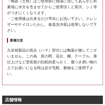
・陶器（土焼）はご使用前に熱湯に浸してあらかじめ
素地に水分を含ませてからご使用頂くと茶渋、シミ等
がつきにくくなります。
・ご使用後は出来るだけ早目にお洗い下さい。クレン
ザーやナイロンたわし、食器洗浄器は使用しないで下
さい。
擦傷注意
九谷焼製品の高台（ハマ）部分には釉薬が施してござ
いません。この為 床の間、花台、棚、テーブル、漆
仕上げなど塗装面の比較的柔らかく、傷つき易い物の
上でお使いになる時は必ず毛氈、敷物をご使用下さ
い。
店舗情報