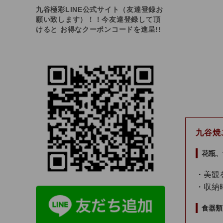
九谷極彩LINE公式サイト（友達登録お
願い致します）！！今友達登録して頂
けると お得なクーポンコードを進呈!!
九谷焼
花瓶、
・美観
・収納
食器類