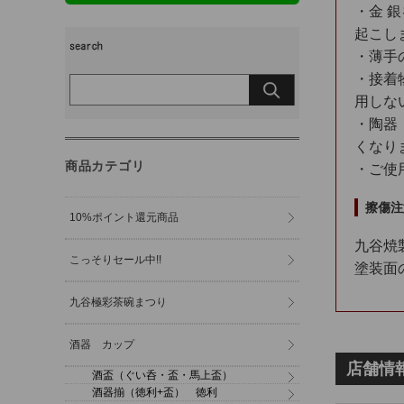
・金 
起こし
・薄手
・接着
用しな
・陶器
くなり
商品カテゴリ
・ご使
擦傷注
10%ポイント還元商品
九谷焼
こっそりセール中!!
塗装面
九谷極彩茶碗まつり
酒器 カップ
店舗情
酒盃（ぐい呑・盃・馬上盃）
酒器揃（徳利+盃） 徳利