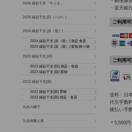
・郵便振
2026 縁起干支「午うま」
・楽天銀
2025 縁起干支 [巳（へび）]
ご利用可
2024 縁起干支 [辰（龍）]
2024 縁起干支 [辰（龍）] 酒盃.食器
2024 縁起干支 [辰（龍）] 置物.飾り物
2023 縁起干支 [卯]
ご利用可
2023 縁起干支 [卯] 酒盃・食器
2023 縁起干支 [卯] 置物
2022 縁起干支[寅]
2022 縁起干支[寅] 置物
送料：日本
2022 縁起干支[寅] 酒盃・食器
代引手数料
九谷の獅子
後払い手数
九谷焼雛人形
＊5,50