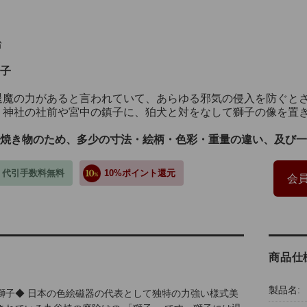
台
子
退魔の力があると言われていて、あらゆる邪気の侵入を防ぐと
、神社の社前や宮中の鎮子に、狛犬と対をなして獅子の像を置
焼き物のため、多少の寸法・絵柄・色彩・重量の違い、及び一
・代引手数料無料
10%ポイント還元
会員
商品仕
製品名:
獅子◆ 日本の色絵磁器の代表として独特の力強い様式美