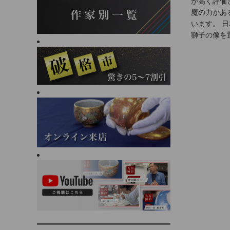
が高く評価
魔の力があ
います。 
獅子の像を