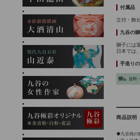
付属品
立付・飾
九谷の獅
獅子には
日本では
手造りの
送料
商品説明
◆九谷焼の