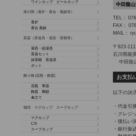
ワインカップ ビールカップ
中田龍山
床の間（香炉・香合・風鎮等）
TEL： 076
香炉
FAX： 076
香合 風鎮
MAIL： ryu
茶器（茶道具・湯呑・茶碗等）
〒923-111
湯呑・組湯呑
石川県能美
茶器セット
抹茶碗 茶道具
中田龍山
ポット
飾り物 [花瓶・飾皿]
お支払
花瓶 華器
飾皿 陶額
以下の決
傘立て
・代金引
珈琲 マグカップ スープカップ
・クレジ
マグカップ
・後払い
C/S
・銀行振
スープカップ