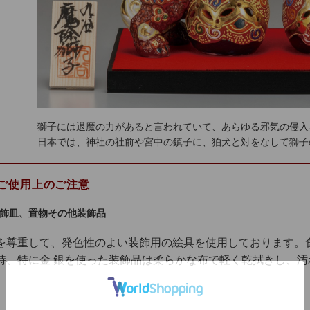
獅子には退魔の力があると言われていて、あらゆる邪気の侵入
日本では、神社の社前や宮中の鎮子に、狛犬と対をなして獅子
ご使用上のご注意
飾皿、置物その他装飾品
を尊重して、発色性のよい装飾用の絵具を使用しております。
時、特に金 銀を使った装飾品は柔らかな布で軽く乾拭きし、