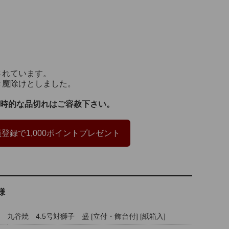
されています。
き魔除けとしました。
時的な品切れはご容赦下さい。
登録で1,000ポイントプレゼント
様
九谷焼 4.5号対獅子 盛 [立付・飾台付] [紙箱入]