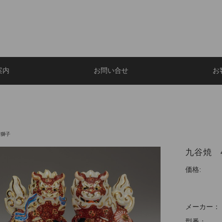
案内
お問い合せ
お
の獅子
九谷焼 4
価格:
メーカー：
型番：