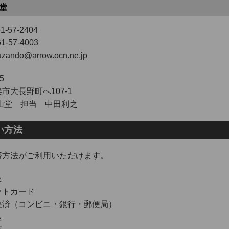
堂
1-57-2404
1-57-4003
zando@arrow.ocn.ne.jp
5
市大長野町へ107-1
堂 担当 中田利之
い方法
済方法がご利用いただけます。
換
ットカード
決済（コンビニ・銀行・郵便局）
込