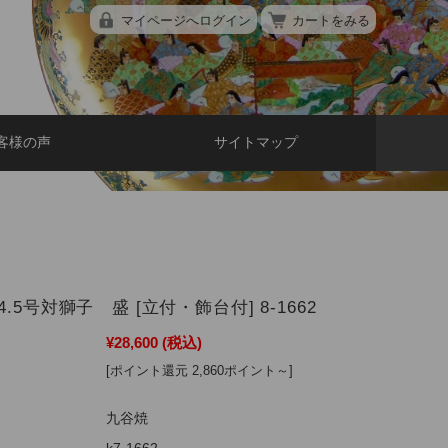
マイページへログイン
カートをみる
客様の声
サイトマップ
.5号対獅子 盛 [立付・飾台付] 8-1662
¥28,600
(税込)
[ポイント還元 2,860ポイント～]
九谷焼