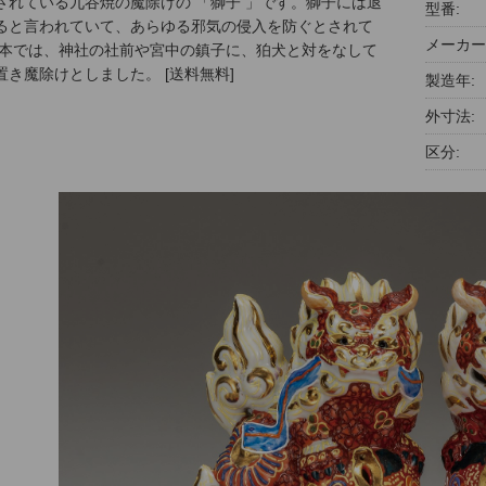
されている九谷焼の魔除けの 「獅子 」です。獅子には退
型番:
ると言われていて、あらゆる邪気の侵入を防ぐとされて
メーカー
日本では、神社の社前や宮中の鎮子に、狛犬と対をなして
置き魔除けとしました。 [送料無料]
製造年:
外寸法:
区分: