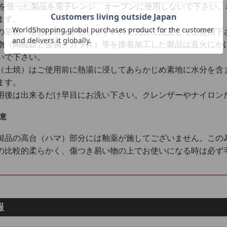
銀を使った製品を電子レンジ、オーブンに使用しないで下さい
ます。
の茶碗、湯呑は表面が熱しやすいので充分に注意してご使用下
物（陶磁器と金属、ガラス）等を接着加工した製品は直火にか
いで下さい。
（土焼）はご使用前に熱湯に浸してあらかじめ素地に水分を含
ます。
用後は出来るだけ早目にお洗い下さい。クレンザーやナイロン
意
製品の高台（ハマ）部分には釉薬が施してございません。この
の比較的柔らかく、傷つき易い物の上でお使いになる時は必ず
報