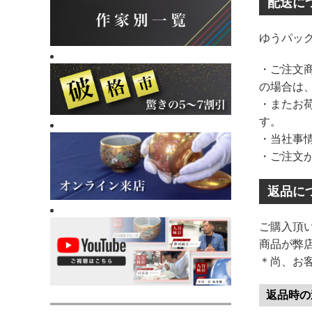
配送に
ゆうパッ
・ご注文商
の場合は
・またお
す。
・当社事
・ご注文
返品に
ご購入頂
商品が弊
＊尚、お
返品時の