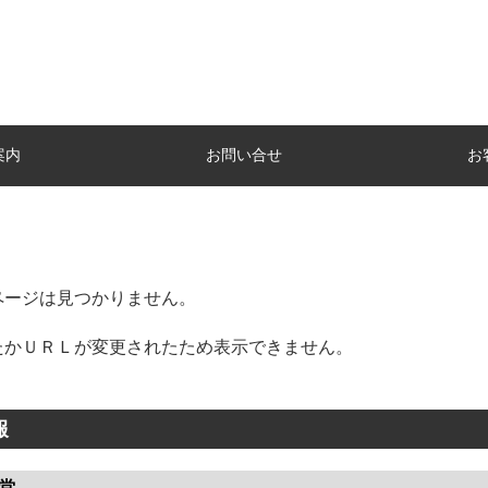
案内
お問い合せ
お
ページは見つかりません。
たかＵＲＬが変更されたため表示できません。
報
堂