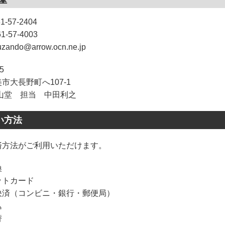
1-57-2404
1-57-4003
zando@arrow.ocn.ne.jp
5
市大長野町へ107-1
堂 担当 中田利之
い方法
済方法がご利用いただけます。
換
ットカード
決済（コンビニ・銀行・郵便局）
込
替