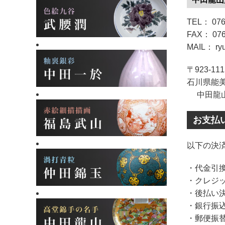
TEL： 076
FAX： 076
MAIL： ryu
〒923-111
石川県能美
中田龍山
お支払
以下の決
・代金引
・クレジ
・後払い
・銀行振
・郵便振