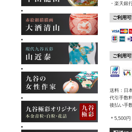
・楽天銀
ご利用可
ご利用可
送料：日本
代引手数料
後払い手数
＊5,50