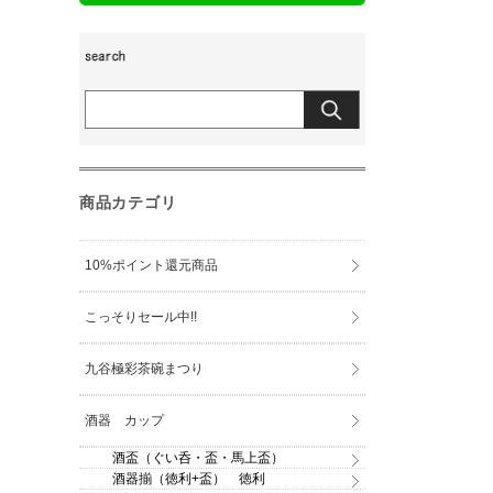
商品カテゴリ
10%ポイント還元商品
こっそりセール中!!
九谷極彩茶碗まつり
酒器 カップ
酒盃（ぐい呑・盃・馬上盃）
酒器揃（徳利+盃） 徳利