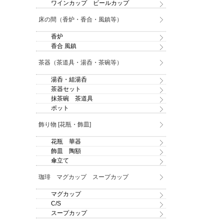
ワインカップ ビールカップ
床の間（香炉・香合・風鎮等）
香炉
香合 風鎮
茶器（茶道具・湯呑・茶碗等）
湯呑・組湯呑
茶器セット
抹茶碗 茶道具
ポット
飾り物 [花瓶・飾皿]
花瓶 華器
飾皿 陶額
傘立て
珈琲 マグカップ スープカップ
マグカップ
C/S
スープカップ