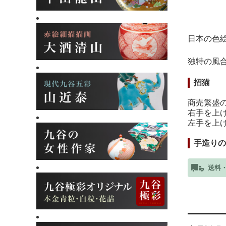
日本の色
独特の風
招猫
商売繁盛
右手を上
左手を上
手造りの
送料