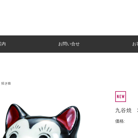
案内
お問い合せ
お
 招き猫
九谷焼 3
価格: