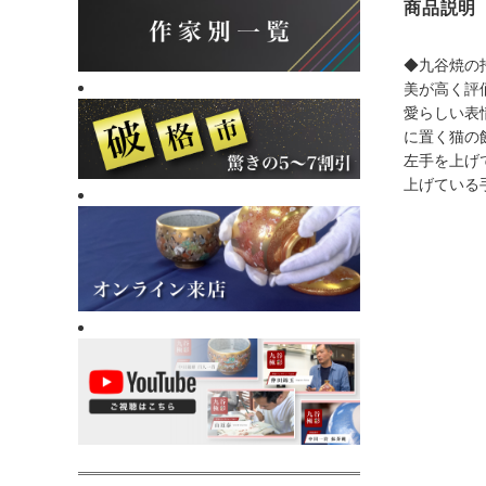
商品説明
◆九谷焼の
美が高く評
愛らしい表
に置く猫の
左手を上げ
上げている