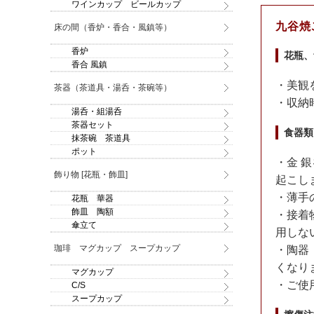
ワインカップ ビールカップ
九谷焼
床の間（香炉・香合・風鎮等）
香炉
花瓶、
香合 風鎮
・美観
茶器（茶道具・湯呑・茶碗等）
・収納
湯呑・組湯呑
茶器セット
食器類
抹茶碗 茶道具
ポット
・金 
飾り物 [花瓶・飾皿]
起こし
・薄手
花瓶 華器
飾皿 陶額
・接着
傘立て
用しな
珈琲 マグカップ スープカップ
・陶器
くなり
マグカップ
・ご使
C/S
スープカップ