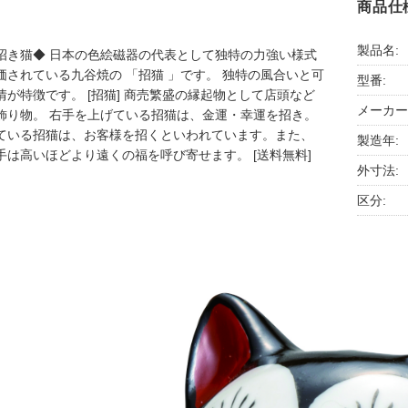
商品仕
製品名:
招き猫◆ 日本の色絵磁器の代表として独特の力強い様式
価されている九谷焼の 「招猫 」です。 独特の風合いと可
型番:
情が特徴です。 [招猫] 商売繁盛の縁起物として店頭など
メーカー
飾り物。 右手を上げている招猫は、金運・幸運を招き。
ている招猫は、お客様を招くといわれています。また、
製造年:
手は高いほどより遠くの福を呼び寄せます。 [送料無料]
外寸法:
区分: