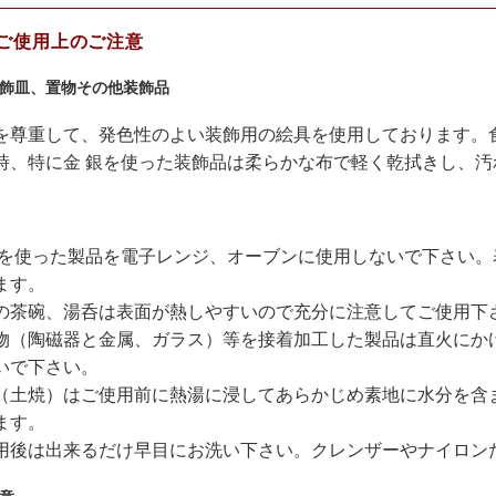
ご使用上のご注意
飾皿、置物その他装飾品
を尊重して、発色性のよい装飾用の絵具を使用しております。
時、特に金 銀を使った装飾品は柔らかな布で軽く乾拭きし、
銀を使った製品を電子レンジ、オーブンに使用しないで下さい
ます。
の茶碗、湯呑は表面が熱しやすいので充分に注意してご使用下
物（陶磁器と金属、ガラス）等を接着加工した製品は直火にか
いで下さい。
（土焼）はご使用前に熱湯に浸してあらかじめ素地に水分を含
ます。
用後は出来るだけ早目にお洗い下さい。クレンザーやナイロン