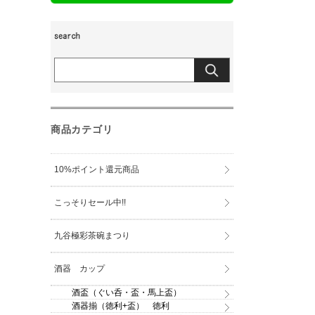
商品カテゴリ
10%ポイント還元商品
こっそりセール中!!
九谷極彩茶碗まつり
酒器 カップ
酒盃（ぐい呑・盃・馬上盃）
酒器揃（徳利+盃） 徳利