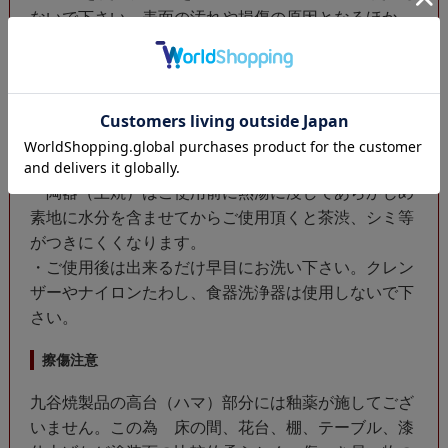
ないで下さい。表面の汚れや損傷の原因となるほか、
スパークを起こします。
・薄手の茶碗、湯呑は表面が熱しやすいので充分に注
意してご使用下さい。
・接着物（陶磁器と金属、ガラス）等を接着加工した
製品は直火にかけたり、電子レンジ、オーブン、食器
乾燥機に使用しないで下さい。
・陶器（土焼）はご使用前に熱湯に浸してあらかじめ
素地に水分を含ませてからご使用頂くと茶渋、シミ等
がつきにくくなります。
・ご使用後は出来るだけ早目にお洗い下さい。クレン
ザーやナイロンたわし、食器洗浄器は使用しないで下
さい。
擦傷注意
九谷焼製品の高台（ハマ）部分には釉薬が施してござ
いません。この為 床の間、花台、棚、テーブル、漆