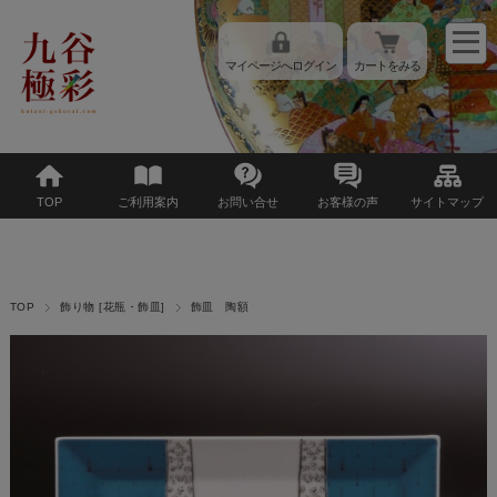
マイページへログイン
カートをみる
TOP
ご利用案内
お問い合せ
お客様の声
サイトマップ
TOP
飾り物 [花瓶・飾皿]
飾皿 陶額