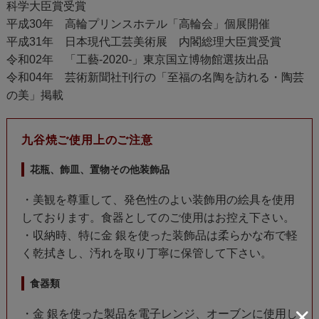
科学大臣賞受賞
平成30年 高輪プリンスホテル「高輪会」個展開催
平成31年 日本現代工芸美術展 内閣総理大臣賞受賞
令和02年 「工藝-2020-」東京国立博物館選抜出品
令和04年 芸術新聞社刊行の「至福の名陶を訪れる・陶芸
の美」掲載
九谷焼ご使用上のご注意
花瓶、飾皿、置物その他装飾品
・美観を尊重して、発色性のよい装飾用の絵具を使用
しております。食器としてのご使用はお控え下さい。
・収納時、特に金 銀を使った装飾品は柔らかな布で軽
く乾拭きし、汚れを取り丁寧に保管して下さい。
食器類
・金 銀を使った製品を電子レンジ、オーブンに使用し