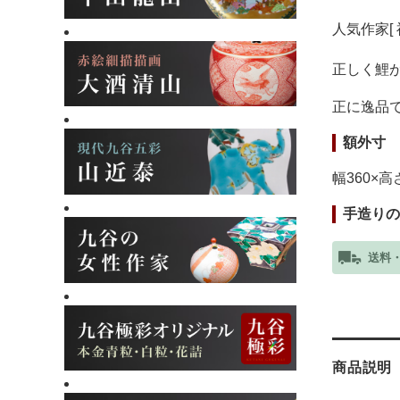
人気作家[
正しく鯉
正に逸品
額外寸
幅360×高
手造りの
送料
商品説明