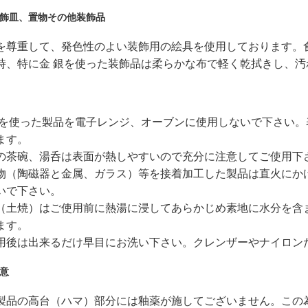
飾皿、置物その他装飾品
を尊重して、発色性のよい装飾用の絵具を使用しております。
時、特に金 銀を使った装飾品は柔らかな布で軽く乾拭きし、
銀を使った製品を電子レンジ、オーブンに使用しないで下さい
ます。
の茶碗、湯呑は表面が熱しやすいので充分に注意してご使用下
物（陶磁器と金属、ガラス）等を接着加工した製品は直火にか
いで下さい。
（土焼）はご使用前に熱湯に浸してあらかじめ素地に水分を含
ます。
用後は出来るだけ早目にお洗い下さい。クレンザーやナイロン
意
製品の高台（ハマ）部分には釉薬が施してございません。この