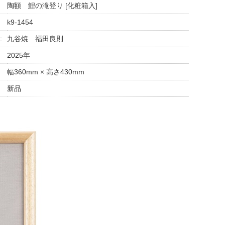
陶額 鯉の滝登り [化粧箱入]
k9-1454
:
九谷焼 福田良則
2025年
幅360mm × 高さ430mm
新品