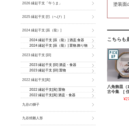
2026 縁起干支「午うま」
塗装面
2025 縁起干支 [巳（へび）]
2024 縁起干支 [辰（龍）]
こちらも
2024 縁起干支 [辰（龍）] 酒盃.食器
2024 縁起干支 [辰（龍）] 置物.飾り物
2023 縁起干支 [卯]
2023 縁起干支 [卯] 酒盃・食器
2023 縁起干支 [卯] 置物
2022 縁起干支[寅]
八角飾皿（
2022 縁起干支[寅] 置物
古今集 [ 住
2022 縁起干支[寅] 酒盃・食器
¥2
九谷の獅子
九谷焼雛人形