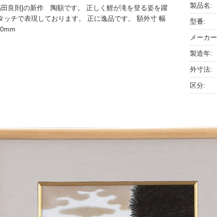
製品名:
 福田良則]の新作 陶額です。 正しく鯉が滝を登る姿を躍
タッチで表現しております。 正に逸品です。 額外寸 幅
型番:
30mm
メーカー
製造年:
外寸法:
区分: