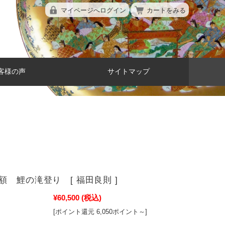
マイページへログイン
カートをみる
客様の声
サイトマップ
額 鯉の滝登り [ 福田良則 ]
¥60,500
(税込)
[ポイント還元 6,050ポイント～]