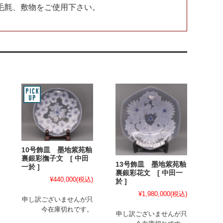
毛氈、敷物をご使用下さい。
10号飾皿 墨地紫苑釉
裏銀彩撫子文 [ 中田
13号飾皿 墨地紫苑釉
一於 ]
裏銀彩花文 [ 中田一
¥440,000
(税込)
於 ]
¥1,980,000
(税込)
申し訳ございませんが只
今在庫切れです。
申し訳ございませんが只