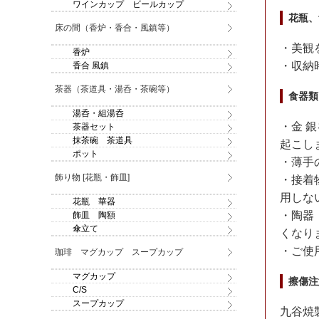
ワインカップ ビールカップ
花瓶、
床の間（香炉・香合・風鎮等）
・美観
香炉
・収納
香合 風鎮
茶器（茶道具・湯呑・茶碗等）
食器類
湯呑・組湯呑
・金 
茶器セット
抹茶碗 茶道具
起こし
ポット
・薄手
飾り物 [花瓶・飾皿]
・接着
用しな
花瓶 華器
・陶器
飾皿 陶額
傘立て
くなり
・ご使
珈琲 マグカップ スープカップ
マグカップ
擦傷注
C/S
スープカップ
九谷焼