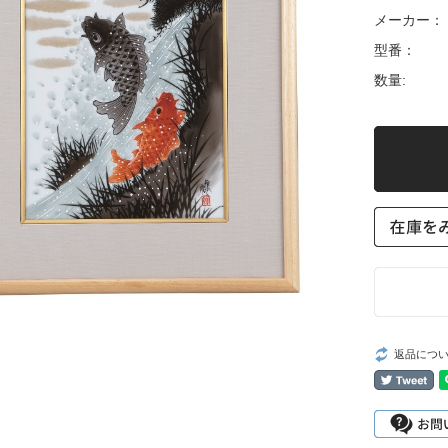
メーカー：
型番：
数量:
返品につ