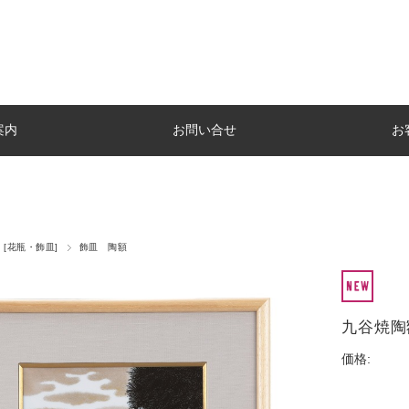
案内
お問い合せ
お
 [花瓶・飾皿]
飾皿 陶額
九谷焼陶
価格: