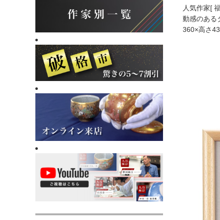
人気作家[
動感のある
360×高さ4