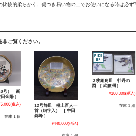
の比較的柔らかく、傷つき易い物の上でお使いになる時は必ず
是非ご覧ください。
２枚組角皿 牡丹の
図 [ 武腰潤 ]
10号） 新
¥100,000
(税込)
田金陽 ]
75,000
(税込)
在庫 1 組
12号飾皿 極上百人一
首（細字入） [ 中田
錦峰 ]
在庫 1 個
¥440,000
(税込)
在庫 1 個