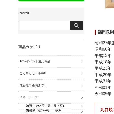
福田良則
昭和27年
商品カテゴリ
昭和60年
平成13年
10%ポイント還元商品
平成18年
平成23年
こっそりセール中!!
平成29年
平成31年
九谷極彩茶碗まつり
令和01年
令和05年
酒器 カップ
酒盃（ぐい呑・盃・馬上盃）
九谷焼
酒器揃（徳利+盃） 徳利